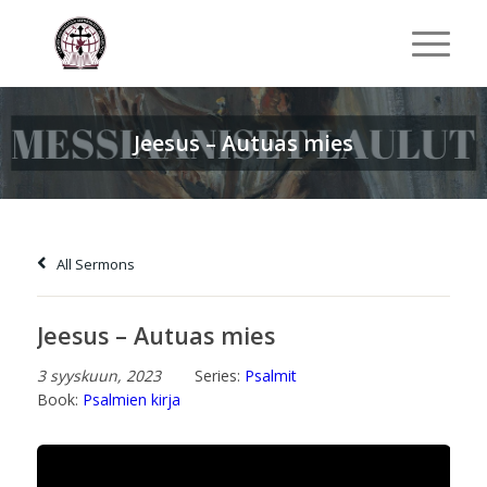
Jeesus – Autuas mies
All Sermons
Jeesus – Autuas mies
3 syyskuun, 2023
Series:
Psalmit
Book:
Psalmien kirja