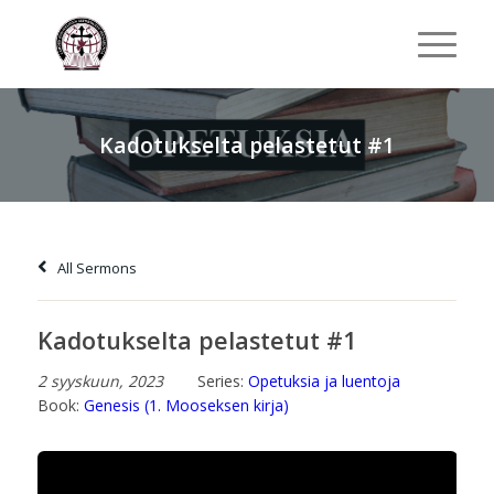
Kadotukselta pelastetut #1
All Sermons
Kadotukselta pelastetut #1
2 syyskuun, 2023
Series:
Opetuksia ja luentoja
Book:
Genesis (1. Mooseksen kirja)