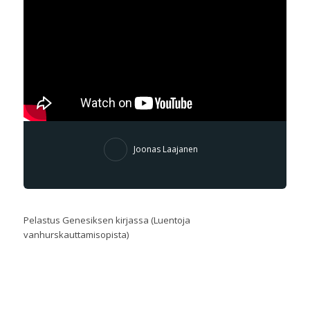
Joonas Laajanen
Pelastus Genesiksen kirjassa (Luentoja
vanhurskauttamisopista)