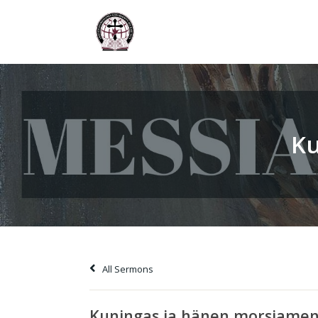
Ku
All Sermons
Kuningas ja hänen morsiame