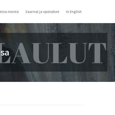
etoa meistä
Saarnat ja opetukset
In English
nsa