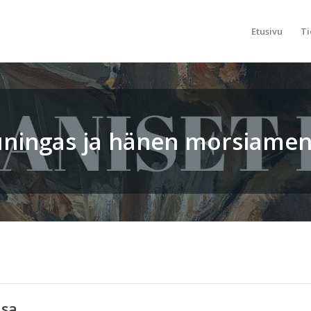
Etusivu
Ti
ningas ja hänen morsiame
nsa