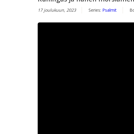
17 joulukuun, 2023
Series:
Psalmit
B