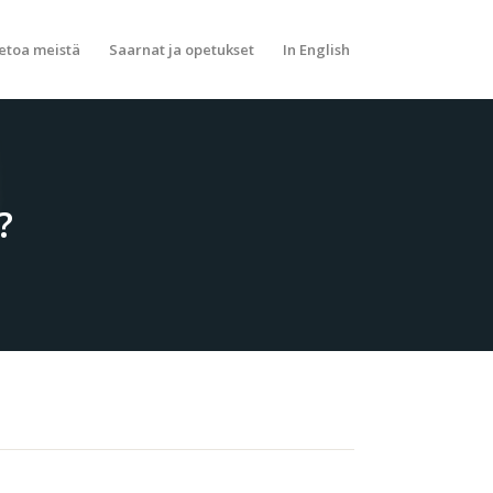
etoa meistä
Saarnat ja opetukset
In English
?