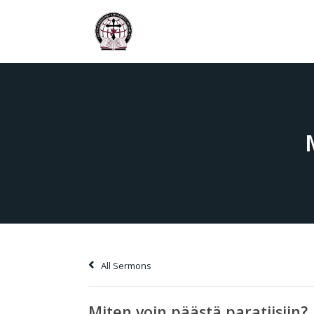
All Sermons
Miten voin päästä paratiisiin?