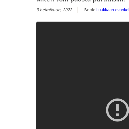
3 helmikuun, 2022
Book:
Luukkaan evankel