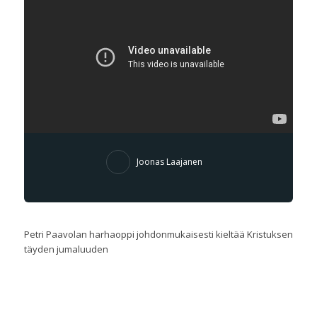
Joonas Laajanen
Petri Paavolan harhaoppi johdonmukaisesti kieltää Kristuksen
täyden jumaluuden