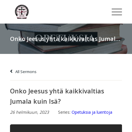
Onko Jeesus yhtä kaikkivaltias Jumala kuin Isä?
All Sermons
Onko Jeesus yhtä kaikkivaltias
Jumala kuin Isä?
26 helmikuun, 2023
Series:
Opetuksia ja luentoja