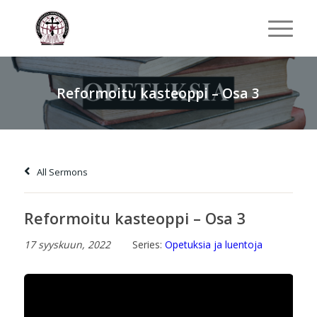
Reformoitu kasteoppi – Osa 3
All Sermons
Reformoitu kasteoppi – Osa 3
17 syyskuun, 2022
Series:
Opetuksia ja luentoja