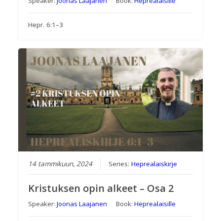
Speaker:
Joonas Laajanen
Book:
Heprealaisille
Hepr. 6:1–3
14 tammikuun, 2024
Series:
Heprealaiskirje
Kristuksen opin alkeet – Osa 2
Speaker:
Joonas Laajanen
Book:
Heprealaisille