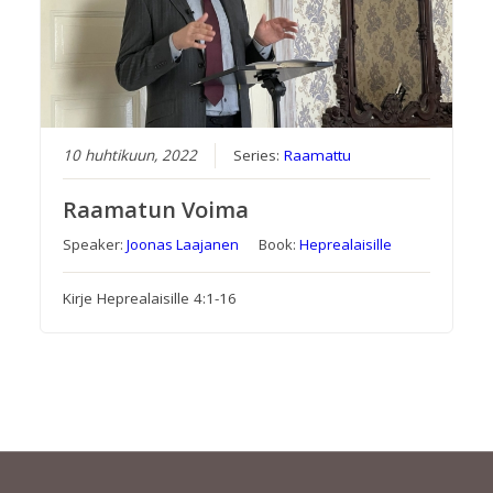
10 huhtikuun, 2022
Series:
Raamattu
Raamatun Voima
Speaker:
Joonas Laajanen
Book:
Heprealaisille
Kirje Heprealaisille 4:1-16