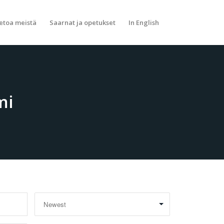
etoa meistä
Saarnat ja opetukset
In English
mi