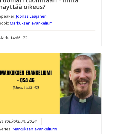
Tuomari tuomitaan – miltä
näyttää oikeus?
Speaker:
Joonas Laajanen
Book:
Markuksen evankeliumi
Mark. 14:66–72
21 toukokuun, 2024
Series:
Markuksen evankeliumi