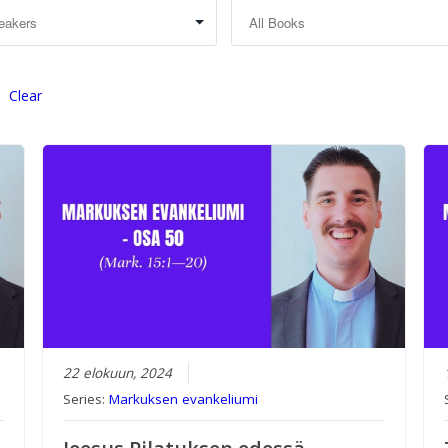
Clear
22 elokuun, 2024
Series:
Markuksen evankeliumi