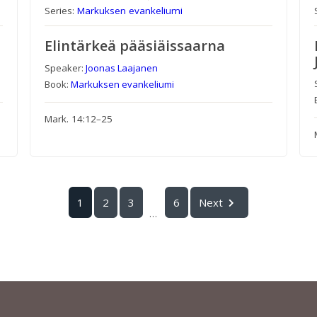
Series:
Markuksen evankeliumi
Elintärkeä pääsiäissaarna
Speaker:
Joonas Laajanen
Book:
Markuksen evankeliumi
Mark. 14:12–25
1
2
3
6
Next
...