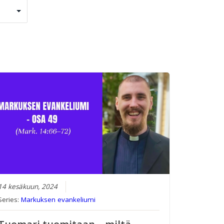
14 kesäkuun, 2024
Series:
Markuksen evankeliumi