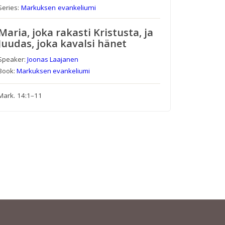
Series:
Markuksen evankeliumi
Maria, joka rakasti Kristusta, ja
Juudas, joka kavalsi hänet
Speaker:
Joonas Laajanen
Book:
Markuksen evankeliumi
Mark. 14:1–11