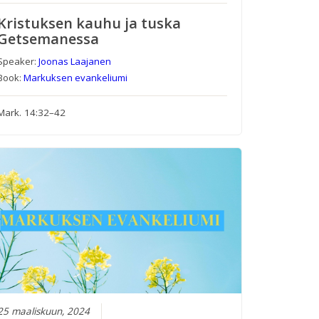
Kristuksen kauhu ja tuska
Getsemanessa
Speaker:
Joonas Laajanen
Book:
Markuksen evankeliumi
Mark. 14:32–42
25 maaliskuun, 2024