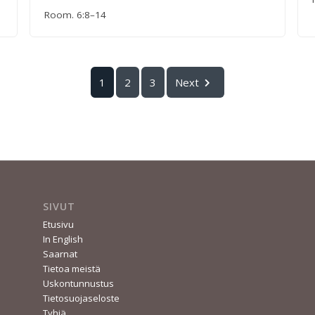
Room. 6:8–14
1
2
3
Next
SIVUT
Etusivu
In English
Saarnat
Tietoa meistä
Uskontunnustus
Tietosuojaseloste
Tyhjä