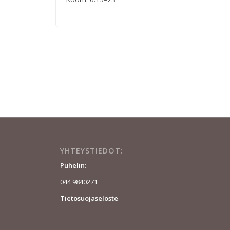
YHTEYSTIEDOT:
Puhelin:
044 9840271
Tietosuojaseloste