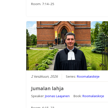
Room. 7:14–25
2 kesäkuun, 2026
Series:
Roomalaiskirje
Jumalan lahja
Speaker:
Joonas Laajanen
Book:
Roomalaiskirje
Room. 6:15–23