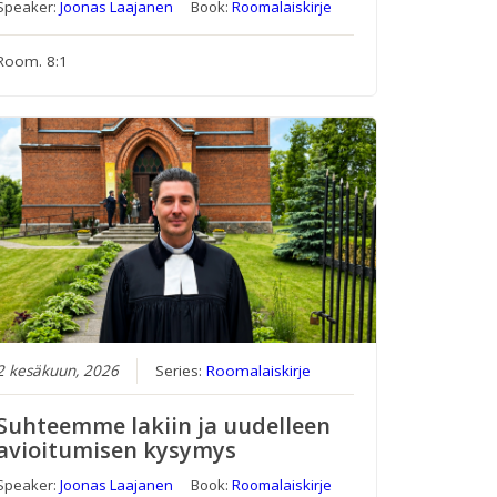
Speaker:
Joonas Laajanen
Book:
Roomalaiskirje
Room. 8:1
2 kesäkuun, 2026
Series:
Roomalaiskirje
Suhteemme lakiin ja uudelleen
avioitumisen kysymys
Speaker:
Joonas Laajanen
Book:
Roomalaiskirje