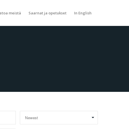
etoa meistä
Saarnat ja opetukset
In English