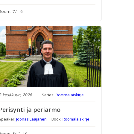
Room. 7:1–6
2 kesäkuun, 2026
Series:
Roomalaiskirje
Perisynti ja periarmo
Speaker:
Joonas Laajanen
Book:
Roomalaiskirje
Room. 5:12–19