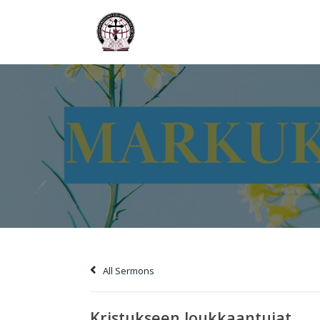
All Sermons
Kristukseen loukkaantujat