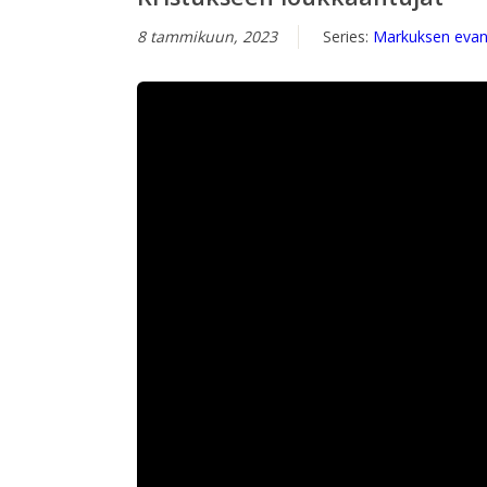
8 tammikuun, 2023
Series:
Markuksen evan