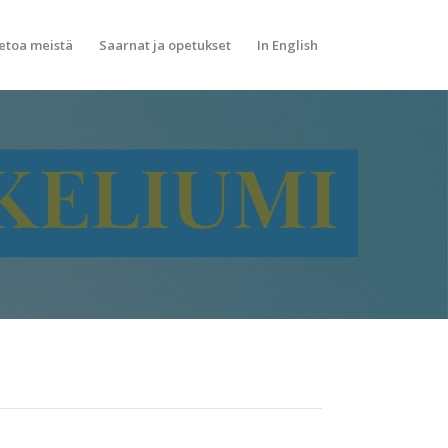
etoa meistä
Saarnat ja opetukset
In English