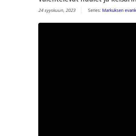
24 syyskuun, 2023
Series:
Markuksen evank