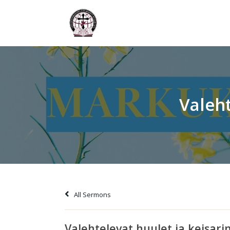
Valeht
All Sermons
Valehtelevat huulet ja keisari