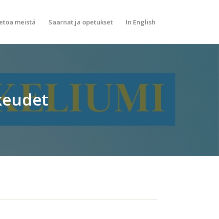
etoa meistä
Saarnat ja opetukset
In English
ikeudet