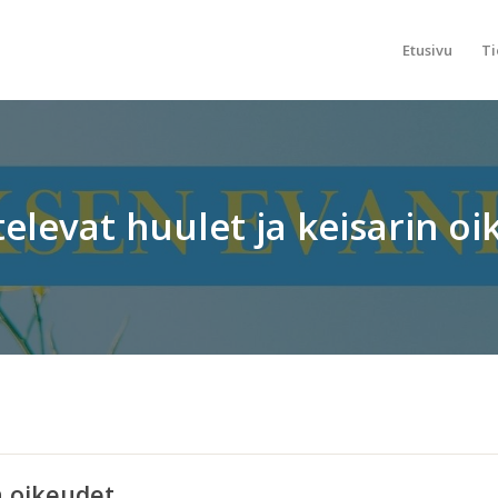
Etusivu
Ti
elevat huulet ja keisarin o
n oikeudet