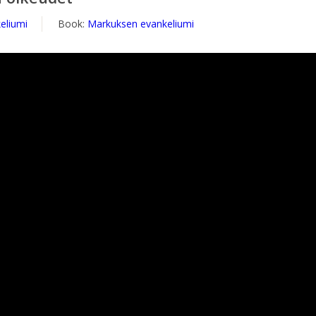
eliumi
Book:
Markuksen evankeliumi